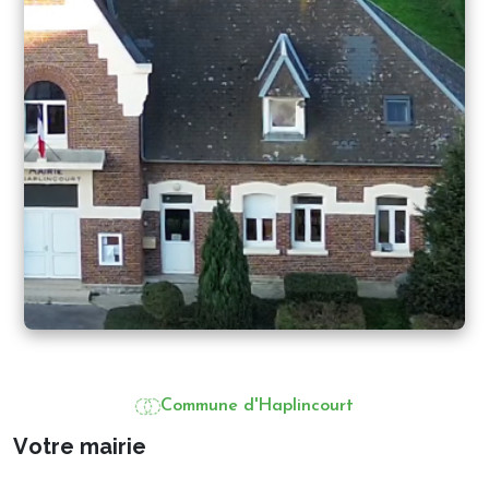
Commune d'Haplincourt
V
o
t
r
e
m
a
i
r
i
e