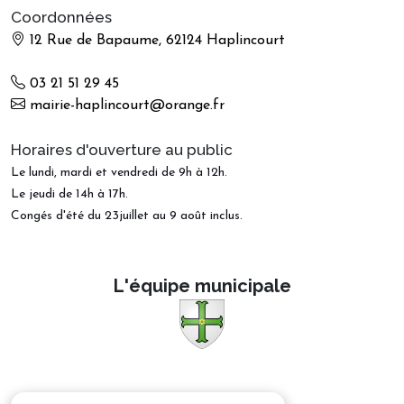
Coordonnées
12 Rue de Bapaume, 62124 Haplincourt
03 21 51 29 45
mairie-haplincourt@orange.fr
Horaires d'ouverture au public
Le lundi, mardi et vendredi de 9h à 12h.
Le jeudi de 14h à 17h.
Congés d'été du 23juillet au 9 août inclus.
L
'
é
q
u
i
p
e
m
u
n
i
c
i
p
a
l
e